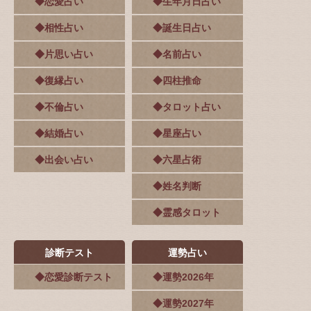
◆恋愛占い
◆生年月日占い
◆相性占い
◆誕生日占い
◆片思い占い
◆名前占い
◆復縁占い
◆四柱推命
◆不倫占い
◆タロット占い
◆結婚占い
◆星座占い
◆出会い占い
◆六星占術
◆姓名判断
◆霊感タロット
診断テスト
運勢占い
◆恋愛診断テスト
◆運勢2026年
◆運勢2027年