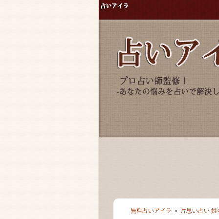
無料占いアイラ
＞
片思い占い 姓