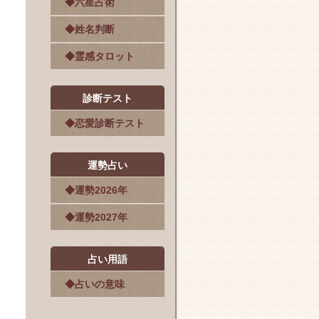
◆六星占術
◆姓名判断
◆霊感タロット
診断テスト
◆恋愛診断テスト
運勢占い
◆運勢2026年
◆運勢2027年
占い用語
◆占いの意味