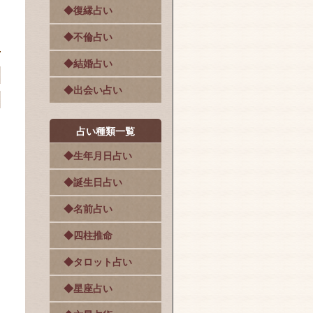
◆復縁占い
◆不倫占い
◆結婚占い
◆出会い占い
占い種類一覧
◆生年月日占い
◆誕生日占い
◆名前占い
◆四柱推命
◆タロット占い
◆星座占い