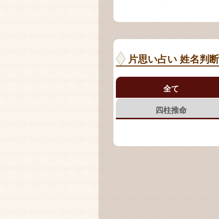
片思い占い 姓名判
全て
四柱推命