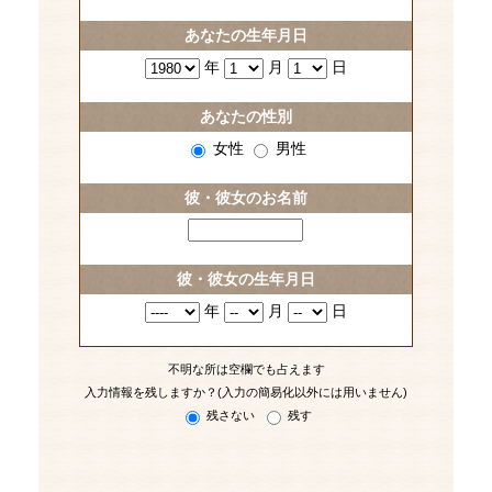
あなたの生年月日
年
月
日
あなたの性別
女性
男性
彼・彼女のお名前
彼・彼女の生年月日
年
月
日
不明な所は空欄でも占えます
入力情報を残しますか？(入力の簡易化以外には用いません)
残さない
残す