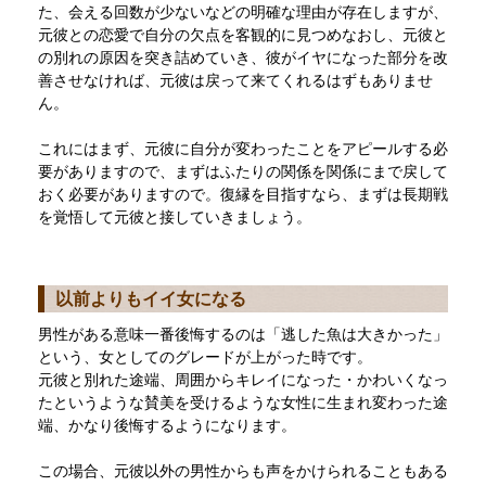
た、会える回数が少ないなどの明確な理由が存在しますが、
元彼との恋愛で自分の欠点を客観的に見つめなおし、元彼と
の別れの原因を突き詰めていき、彼がイヤになった部分を改
善させなければ、元彼は戻って来てくれるはずもありませ
ん。
これにはまず、元彼に自分が変わったことをアピールする必
要がありますので、まずはふたりの関係を関係にまで戻して
おく必要がありますので。復縁を目指すなら、まずは長期戦
を覚悟して元彼と接していきましょう。
以前よりもイイ女になる
男性がある意味一番後悔するのは「逃した魚は大きかった」
という、女としてのグレードが上がった時です。
元彼と別れた途端、周囲からキレイになった・かわいくなっ
たというような賛美を受けるような女性に生まれ変わった途
端、かなり後悔するようになります。
この場合、元彼以外の男性からも声をかけられることもある